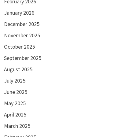
February 2026
January 2026
December 2025
November 2025
October 2025
September 2025
August 2025
July 2025
June 2025
May 2025
April 2025
March 2025