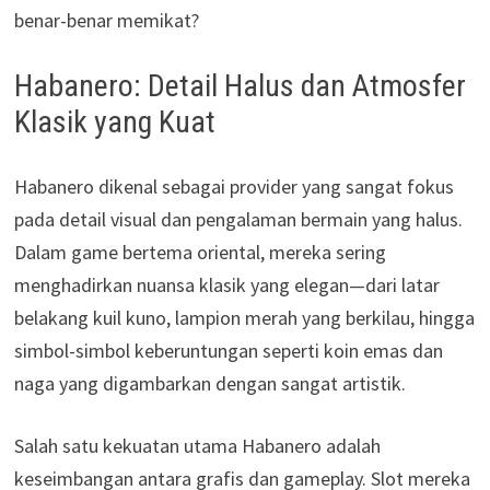
benar-benar memikat?
Habanero: Detail Halus dan Atmosfer
Klasik yang Kuat
Habanero dikenal sebagai provider yang sangat fokus
pada detail visual dan pengalaman bermain yang halus.
Dalam game bertema oriental, mereka sering
menghadirkan nuansa klasik yang elegan—dari latar
belakang kuil kuno, lampion merah yang berkilau, hingga
simbol-simbol keberuntungan seperti koin emas dan
naga yang digambarkan dengan sangat artistik.
Salah satu kekuatan utama Habanero adalah
keseimbangan antara grafis dan gameplay. Slot mereka