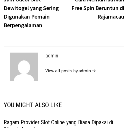
navigation
Dewitogel yang Sering
Free Spin Beruntun di
Digunakan Pemain
Rajamacau
Berpengalaman
admin
View all posts by admin →
YOU MIGHT ALSO LIKE
Ragam Provider Slot Online yang Biasa Dipakai di