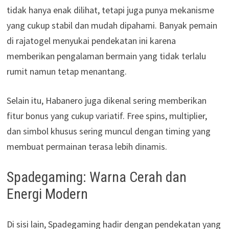
tidak hanya enak dilihat, tetapi juga punya mekanisme
yang cukup stabil dan mudah dipahami. Banyak pemain
di rajatogel menyukai pendekatan ini karena
memberikan pengalaman bermain yang tidak terlalu
rumit namun tetap menantang.
Selain itu, Habanero juga dikenal sering memberikan
fitur bonus yang cukup variatif. Free spins, multiplier,
dan simbol khusus sering muncul dengan timing yang
membuat permainan terasa lebih dinamis.
Spadegaming: Warna Cerah dan
Energi Modern
Di sisi lain, Spadegaming hadir dengan pendekatan yang