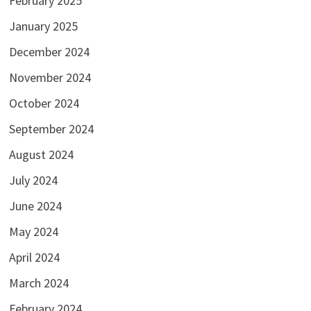
February 2025
January 2025
December 2024
November 2024
October 2024
September 2024
August 2024
July 2024
June 2024
May 2024
April 2024
March 2024
February 2024