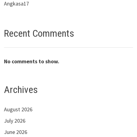
Angkasa17
Recent Comments
No comments to show.
Archives
August 2026
July 2026
June 2026