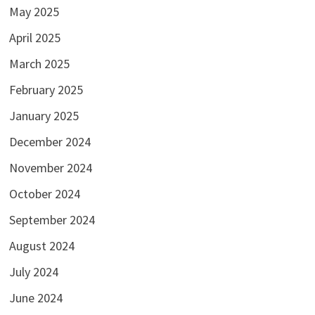
May 2025
April 2025
March 2025
February 2025
January 2025
December 2024
November 2024
October 2024
September 2024
August 2024
July 2024
June 2024