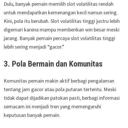
Dulu, banyak pemain memilih slot volatilitas rendah
untuk mendapatkan kemenangan kecil namun sering.
Kini, pola itu berubah. Slot volatilitas tinggi justru lebih
digemari karena mampu memberikan win besar meski
jarang. Banyak pemain percaya slot volatilitas tinggi
lebih sering menjadi “gacor.”
3. Pola Bermain dan Komunitas
Komunitas pemain makin aktif berbagi pengalaman
tentang jam gacor atau pola putaran tertentu. Meski
tidak dapat dijadikan patokan pasti, berbagi informasi
semacam ini menjadi tren yang memengaruhi
keputusan banyak pemain.