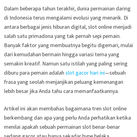
Dalam beberapa tahun terakhir, dunia permainan daring
di Indonesia terus mengalami evolusi yang menarik. Di
antara berbagai jenis hiburan digital, slot online menjadi
salah satu primadona yang tak pernah sepi pemain.
Banyak faktor yang membuatnya begitu digemari, mulai
dari kemudahan bermain hingga variasi tema yang
semakin kreatif. Namun satu istilah yang paling sering
diburu para pemain adalah
slot gacor hari ini
—sebuah
frasa yang seolah menjanjikan peluang kemenangan
lebih besar jika Anda tahu cara memanfaatkannya.
Artikel ini akan membahas bagaimana tren slot online
berkembang dan apa yang perlu Anda perhatikan ketika
menilai apakah sebuah permainan slot benar-benar
sedang gacor atau hanya sekadar hype belaka.