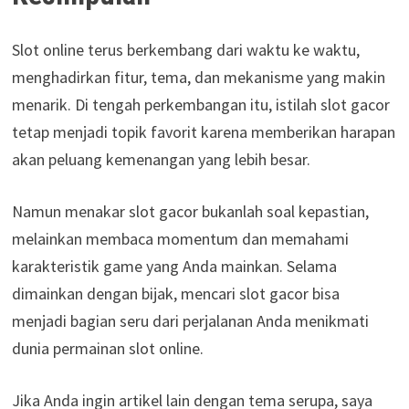
Slot online terus berkembang dari waktu ke waktu,
menghadirkan fitur, tema, dan mekanisme yang makin
menarik. Di tengah perkembangan itu, istilah slot gacor
tetap menjadi topik favorit karena memberikan harapan
akan peluang kemenangan yang lebih besar.
Namun menakar slot gacor bukanlah soal kepastian,
melainkan membaca momentum dan memahami
karakteristik game yang Anda mainkan. Selama
dimainkan dengan bijak, mencari slot gacor bisa
menjadi bagian seru dari perjalanan Anda menikmati
dunia permainan slot online.
Jika Anda ingin artikel lain dengan tema serupa, saya