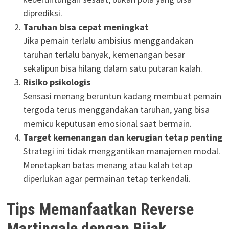
diprediksi.
Taruhan bisa cepat meningkat
Jika pemain terlalu ambisius menggandakan
taruhan terlalu banyak, kemenangan besar
sekalipun bisa hilang dalam satu putaran kalah.
Risiko psikologis
Sensasi menang beruntun kadang membuat pemain
tergoda terus menggandakan taruhan, yang bisa
memicu keputusan emosional saat bermain.
Target kemenangan dan kerugian tetap penting
Strategi ini tidak menggantikan manajemen modal.
Menetapkan batas menang atau kalah tetap
diperlukan agar permainan tetap terkendali.
Tips Memanfaatkan Reverse
Martingale dengan Bijak