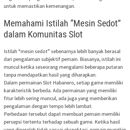
untuk memastikan kemenangan.
Memahami Istilah “Mesin Sedot”
dalam Komunitas Slot
Istilah “mesin sedot” sebenarnya lebih banyak berasal
dari pengalaman subjektif pemain. Biasanya, istilah ini
muncul ketika seseorang mengalami beberapa putaran
tanpa mendapatkan hasil yang diharapkan.
Dalam permainan Slot Habanero, setiap game memiliki
karakteristik berbeda. Ada permainan yang memiliki
fitur lebih sering muncul, ada juga yang memberikan
pengalaman dengan tempo lebih lambat.
Perbedaan tersebut dapat membuat pemain memiliki
persepsi tertentu terhadap sebuah game. Ketika hasil
yang diperoleh tidak sesuai ekspektasi, pemain mungkin