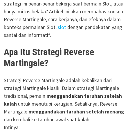
strategi ini benar-benar bekerja saat bermain Slot, atau
hanya mitos belaka? Artikel ini akan membahas konsep
Reverse Martingale, cara kerjanya, dan efeknya dalam
konteks permainan Slot,
slot
dengan pendekatan yang
santai dan informatif.
Apa Itu Strategi Reverse
Martingale?
Strategi Reverse Martingale adalah kebalikan dari
strategi Martingale klasik. Dalam strategi Martingale
tradisional, pemain
menggandakan taruhan setelah
kalah
untuk menutupi kerugian. Sebaliknya, Reverse
Martingale
menggandakan taruhan setelah menang
dan kembali ke taruhan awal saat kalah.
Intinya: