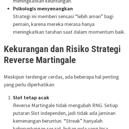
meningkatkan keuntungan.
Psikologis menyenangkan
Strategi ini memberi sensasi “lebih aman” bagi
pemain, karena mereka merasa hanya
meningkatkan taruhan saat dalam momentum baik.
Kekurangan dan Risiko Strategi
Reverse Martingale
Meskipun terdengar cerdas, ada beberapa hal penting
yang perlu diperhatikan:
Slot tetap acak
Reverse Martingale tidak mengubah RNG. Setiap
putaran Slot independen, jadi tidak ada jaminan
kemenangan beruntun. “Streak” hanyalah
keberuntungan sesaat, bukan pola yang bisa