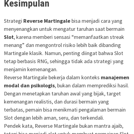
Kesimpulan
Strategi
Reverse Martingale
bisa menjadi cara yang
menyenangkan untuk mengatur taruhan saat bermain
Slot
, karena memberi sensasi “memanfaatkan streak
menang” dan mengontrol risiko lebih baik dibanding
Martingale klasik. Namun, penting diingat bahwa Slot
tetap berbasis RNG, sehingga tidak ada strategi yang
menjamin kemenangan.
Reverse Martingale bekerja dalam konteks
manajemen
modal dan psikologis
, bukan dalam memprediksi hasil.
Dengan menetapkan taruhan awal yang bijak, target
kemenangan realistis, dan durasi bermain yang
terbatas, pemain bisa menikmati pengalaman bermain
Slot dengan lebih aman, seru, dan terkendali.
Pendek kata, Reverse Martingale bukan mantra ajaib,
tetapi bisa menjadi alat untuk membuat permainan Slot