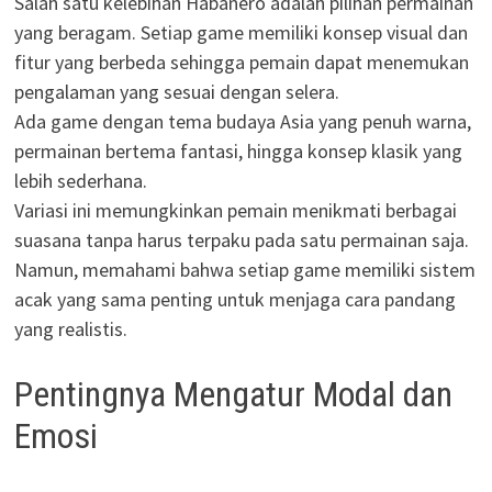
Salah satu kelebihan Habanero adalah pilihan permainan
yang beragam. Setiap game memiliki konsep visual dan
fitur yang berbeda sehingga pemain dapat menemukan
pengalaman yang sesuai dengan selera.
Ada game dengan tema budaya Asia yang penuh warna,
permainan bertema fantasi, hingga konsep klasik yang
lebih sederhana.
Variasi ini memungkinkan pemain menikmati berbagai
suasana tanpa harus terpaku pada satu permainan saja.
Namun, memahami bahwa setiap game memiliki sistem
acak yang sama penting untuk menjaga cara pandang
yang realistis.
Pentingnya Mengatur Modal dan
Emosi