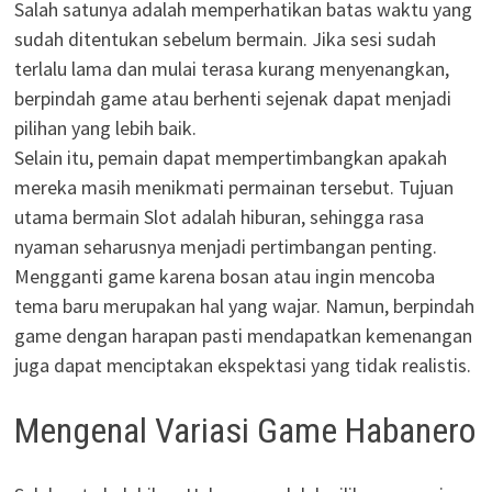
Salah satunya adalah memperhatikan batas waktu yang
sudah ditentukan sebelum bermain. Jika sesi sudah
terlalu lama dan mulai terasa kurang menyenangkan,
berpindah game atau berhenti sejenak dapat menjadi
pilihan yang lebih baik.
Selain itu, pemain dapat mempertimbangkan apakah
mereka masih menikmati permainan tersebut. Tujuan
utama bermain Slot adalah hiburan, sehingga rasa
nyaman seharusnya menjadi pertimbangan penting.
Mengganti game karena bosan atau ingin mencoba
tema baru merupakan hal yang wajar. Namun, berpindah
game dengan harapan pasti mendapatkan kemenangan
juga dapat menciptakan ekspektasi yang tidak realistis.
Mengenal Variasi Game Habanero