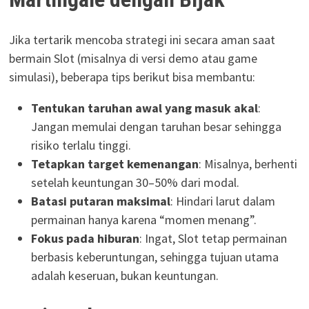
Jika tertarik mencoba strategi ini secara aman saat
bermain Slot (misalnya di versi demo atau game
simulasi), beberapa tips berikut bisa membantu:
Tentukan taruhan awal yang masuk akal
:
Jangan memulai dengan taruhan besar sehingga
risiko terlalu tinggi.
Tetapkan target kemenangan
: Misalnya, berhenti
setelah keuntungan 30–50% dari modal.
Batasi putaran maksimal
: Hindari larut dalam
permainan hanya karena “momen menang”.
Fokus pada hiburan
: Ingat, Slot tetap permainan
berbasis keberuntungan, sehingga tujuan utama
adalah keseruan, bukan keuntungan.