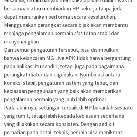
Misalnya, terlalu banyak membuka aplikasi dalam waktu
bersamaan atau membiarkan HP bekerja tanpa jeda
dapat menurunkan performa secara keseluruhan.
Menggunakan perangkat secara bijak akan membantu
menjaga pengalaman bermain
slot
tetap stabil dan
menyenangkan.
Dari semua pengaturan tersebut, bisa disimpulkan
bahwa kelancaran MG Live APK tidak hanya bergantung
pada aplikasi itu sendiri, tetapi juga pada bagaimana
perangkat diatur dan digunakan. Kombinasi antara
koneksi stabil, pengaturan sistem yang tepat, dan
kebiasaan penggunaan yang baik akan memberikan
pengalaman bermain yang jauh lebih optimal.
Pada akhirnya, settingan terbaik di HP bukanlah sesuatu
yang rumit, tetapi lebih kepada kebiasaan sederhana
yang dilakukan secara konsisten. Dengan sedikit
perhatian pada detail teknis, pemain bisa menikmati