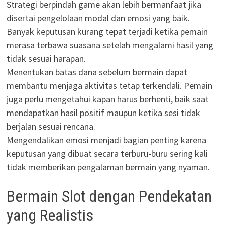
Strategi berpindah game akan lebih bermanfaat jika
disertai pengelolaan modal dan emosi yang baik.
Banyak keputusan kurang tepat terjadi ketika pemain
merasa terbawa suasana setelah mengalami hasil yang
tidak sesuai harapan.
Menentukan batas dana sebelum bermain dapat
membantu menjaga aktivitas tetap terkendali. Pemain
juga perlu mengetahui kapan harus berhenti, baik saat
mendapatkan hasil positif maupun ketika sesi tidak
berjalan sesuai rencana.
Mengendalikan emosi menjadi bagian penting karena
keputusan yang dibuat secara terburu-buru sering kali
tidak memberikan pengalaman bermain yang nyaman.
Bermain Slot dengan Pendekatan
yang Realistis