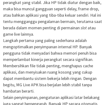
perangkat yang stabil. Jika HP tidak diatur dengan baik,
maka bisa muncul gangguan seperti delay, frame drop,
atau bahkan aplikasi yang tiba-tiba keluar sendiri. Hal ini
tentu mengganggu pengalaman bermain, terutama saat
berada dalam momen penting di permainan
slot
atau
game live lainnya.
Langkah pertama yang paling sederhana adalah
mengoptimalkan penyimpanan internal HP. Banyak
pengguna tidak menyadari bahwa memori penuh bisa
memperlambat kinerja perangkat secara signifikan.
Membersihkan file tidak penting, menghapus cache
aplikasi, dan menyisakan ruang kosong yang cukup
dapat membantu sistem bekerja lebih ringan. Dengan
begitu, MG Live APK bisa berjalan lebih stabil tanpa
hambatan berarti.
Selain penyimpanan, pengaturan aplikasi latar belakang
juga sangat berpengaruh. Banyak HP secara otomatis