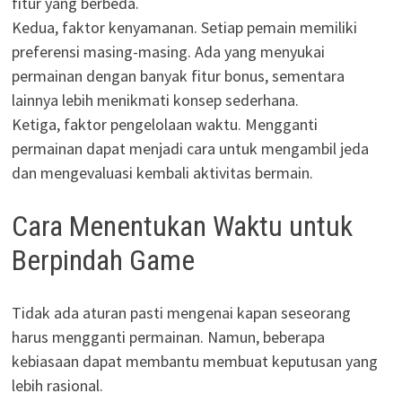
fitur yang berbeda.
Kedua, faktor kenyamanan. Setiap pemain memiliki
preferensi masing-masing. Ada yang menyukai
permainan dengan banyak fitur bonus, sementara
lainnya lebih menikmati konsep sederhana.
Ketiga, faktor pengelolaan waktu. Mengganti
permainan dapat menjadi cara untuk mengambil jeda
dan mengevaluasi kembali aktivitas bermain.
Cara Menentukan Waktu untuk
Berpindah Game
Tidak ada aturan pasti mengenai kapan seseorang
harus mengganti permainan. Namun, beberapa
kebiasaan dapat membantu membuat keputusan yang
lebih rasional.