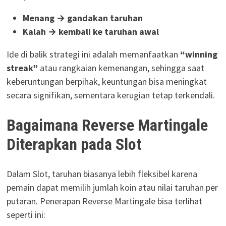
Menang → gandakan taruhan
Kalah → kembali ke taruhan awal
Ide di balik strategi ini adalah memanfaatkan
“winning
streak”
atau rangkaian kemenangan, sehingga saat
keberuntungan berpihak, keuntungan bisa meningkat
secara signifikan, sementara kerugian tetap terkendali.
Bagaimana Reverse Martingale
Diterapkan pada Slot
Dalam Slot, taruhan biasanya lebih fleksibel karena
pemain dapat memilih jumlah koin atau nilai taruhan per
putaran. Penerapan Reverse Martingale bisa terlihat
seperti ini: