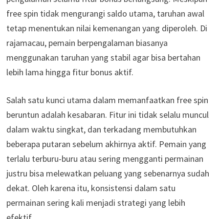
free spin tidak mengurangi saldo utama, taruhan awal
tetap menentukan nilai kemenangan yang diperoleh. Di
rajamacau, pemain berpengalaman biasanya
menggunakan taruhan yang stabil agar bisa bertahan
lebih lama hingga fitur bonus aktif.
Salah satu kunci utama dalam memanfaatkan free spin
beruntun adalah kesabaran. Fitur ini tidak selalu muncul
dalam waktu singkat, dan terkadang membutuhkan
beberapa putaran sebelum akhirnya aktif. Pemain yang
terlalu terburu-buru atau sering mengganti permainan
justru bisa melewatkan peluang yang sebenarnya sudah
dekat. Oleh karena itu, konsistensi dalam satu
permainan sering kali menjadi strategi yang lebih
efektif.