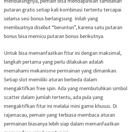
mendukungnya, pemain bisa mendapatkan tambahan
putaran gratis setiap kali kombinasi tertentu tercapai
selama sesi bonus berlangsung. Inilah yang
membuatnya disebut “beruntun”, karena satu putaran
bonus bisa memicu putaran bonus berikutnya.
Untuk bisa memanfaatkan fitur ini dengan maksimal,
langkah pertama yang perlu dilakukan adalah
memahami mekanisme permainan yang dimainkan.
Setiap slot memiliki aturan berbeda dalam
mengaktifkan free spin. Ada yang membutuhkan simbol
scatter dalam jumlah tertentu, ada pula yang
mengaktifkan fitur ini melalui mini game khusus. Di
rajamacau, pemain yang terbiasa membaca aturan
permainan biasanya lebih siap dalam memanfaatkan