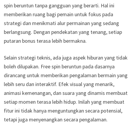
spin beruntun tanpa gangguan yang berarti. Hal ini
memberikan ruang bagi pemain untuk fokus pada
strategi dan menikmati alur permainan yang sedang
berlangsung. Dengan pendekatan yang tenang, setiap
putaran bonus terasa lebih bermakna.
Selain strategi teknis, ada juga aspek hiburan yang tidak
boleh dilupakan. Free spin beruntun pada dasarnya
dirancang untuk memberikan pengalaman bermain yang
lebih seru dan interaktif. Efek visual yang menarik,
animasi kemenangan, dan suara yang dinamis membuat
setiap momen terasa lebih hidup. Inilah yang membuat
fitur ini tidak hanya menguntungkan secara potensial,
tetapi juga menyenangkan secara pengalaman.