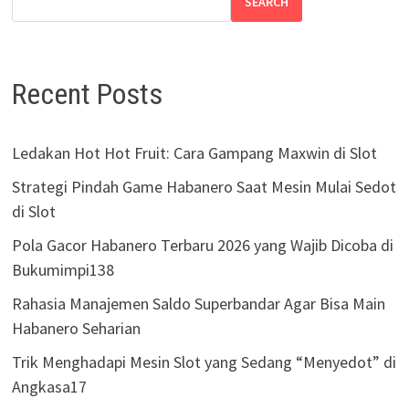
SEARCH
Recent Posts
Ledakan Hot Hot Fruit: Cara Gampang Maxwin di Slot
Strategi Pindah Game Habanero Saat Mesin Mulai Sedot
di Slot
Pola Gacor Habanero Terbaru 2026 yang Wajib Dicoba di
Bukumimpi138
Rahasia Manajemen Saldo Superbandar Agar Bisa Main
Habanero Seharian
Trik Menghadapi Mesin Slot yang Sedang “Menyedot” di
Angkasa17