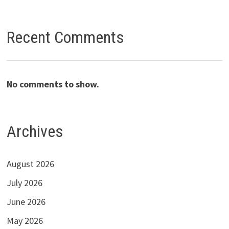
Recent Comments
No comments to show.
Archives
August 2026
July 2026
June 2026
May 2026