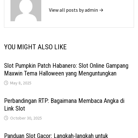
View all posts by admin →
YOU MIGHT ALSO LIKE
Slot Pumpkin Patch Habanero: Slot Online Gampang
Maxwin Tema Halloween yang Menguntungkan
May 8, 2025
Perbandingan RTP: Bagaimana Membaca Angka di
Link Slot
October 30, 2025
Panduan Slot Gacor: Langkah-langkah untuk