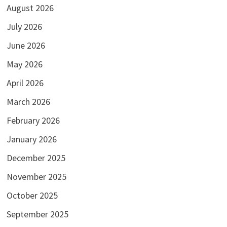
August 2026
July 2026
June 2026
May 2026
April 2026
March 2026
February 2026
January 2026
December 2025
November 2025
October 2025
September 2025