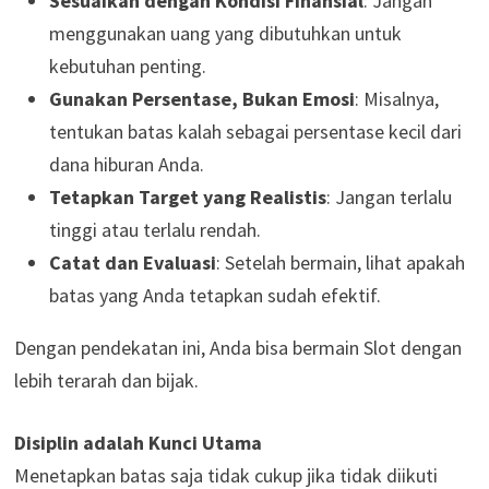
Sesuaikan dengan Kondisi Finansial
: Jangan
menggunakan uang yang dibutuhkan untuk
kebutuhan penting.
Gunakan Persentase, Bukan Emosi
: Misalnya,
tentukan batas kalah sebagai persentase kecil dari
dana hiburan Anda.
Tetapkan Target yang Realistis
: Jangan terlalu
tinggi atau terlalu rendah.
Catat dan Evaluasi
: Setelah bermain, lihat apakah
batas yang Anda tetapkan sudah efektif.
Dengan pendekatan ini, Anda bisa bermain Slot dengan
lebih terarah dan bijak.
Disiplin adalah Kunci Utama
Menetapkan batas saja tidak cukup jika tidak diikuti