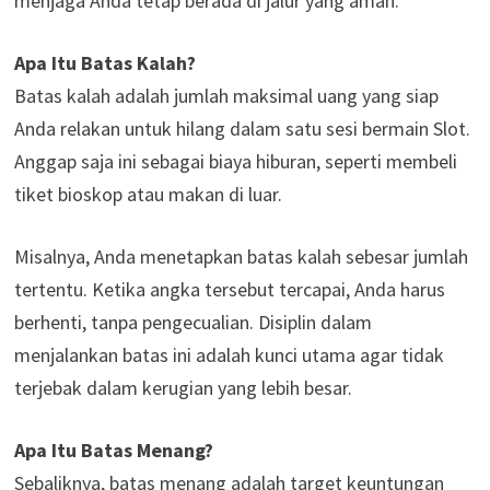
menjaga Anda tetap berada di jalur yang aman.
Apa Itu Batas Kalah?
Batas kalah adalah jumlah maksimal uang yang siap
Anda relakan untuk hilang dalam satu sesi bermain Slot.
Anggap saja ini sebagai biaya hiburan, seperti membeli
tiket bioskop atau makan di luar.
Misalnya, Anda menetapkan batas kalah sebesar jumlah
tertentu. Ketika angka tersebut tercapai, Anda harus
berhenti, tanpa pengecualian. Disiplin dalam
menjalankan batas ini adalah kunci utama agar tidak
terjebak dalam kerugian yang lebih besar.
Apa Itu Batas Menang?
Sebaliknya, batas menang adalah target keuntungan