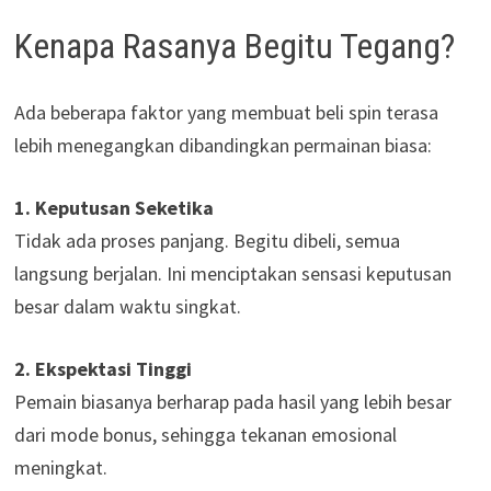
Kenapa Rasanya Begitu Tegang?
Ada beberapa faktor yang membuat beli spin terasa
lebih menegangkan dibandingkan permainan biasa:
1. Keputusan Seketika
Tidak ada proses panjang. Begitu dibeli, semua
langsung berjalan. Ini menciptakan sensasi keputusan
besar dalam waktu singkat.
2. Ekspektasi Tinggi
Pemain biasanya berharap pada hasil yang lebih besar
dari mode bonus, sehingga tekanan emosional
meningkat.