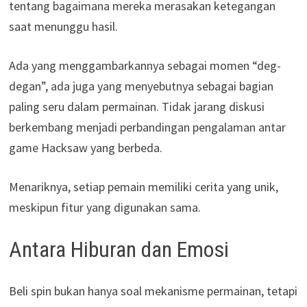
tentang bagaimana mereka merasakan ketegangan
saat menunggu hasil.
Ada yang menggambarkannya sebagai momen “deg-
degan”, ada juga yang menyebutnya sebagai bagian
paling seru dalam permainan. Tidak jarang diskusi
berkembang menjadi perbandingan pengalaman antar
game Hacksaw yang berbeda.
Menariknya, setiap pemain memiliki cerita yang unik,
meskipun fitur yang digunakan sama.
Antara Hiburan dan Emosi
Beli spin bukan hanya soal mekanisme permainan, tetapi