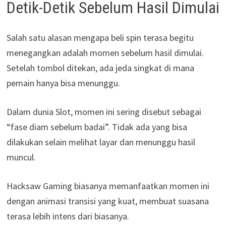
Detik-Detik Sebelum Hasil Dimulai
Salah satu alasan mengapa beli spin terasa begitu
menegangkan adalah momen sebelum hasil dimulai.
Setelah tombol ditekan, ada jeda singkat di mana
pemain hanya bisa menunggu.
Dalam dunia Slot, momen ini sering disebut sebagai
“fase diam sebelum badai”. Tidak ada yang bisa
dilakukan selain melihat layar dan menunggu hasil
muncul.
Hacksaw Gaming biasanya memanfaatkan momen ini
dengan animasi transisi yang kuat, membuat suasana
terasa lebih intens dari biasanya.