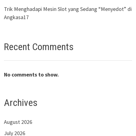
Trik Menghadapi Mesin Slot yang Sedang “Menyedot” di
Angkasa17
Recent Comments
No comments to show.
Archives
August 2026
July 2026