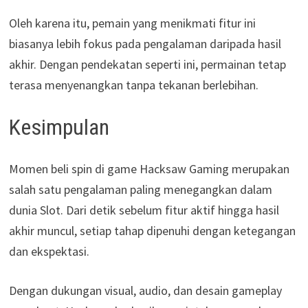
Oleh karena itu, pemain yang menikmati fitur ini
biasanya lebih fokus pada pengalaman daripada hasil
akhir. Dengan pendekatan seperti ini, permainan tetap
terasa menyenangkan tanpa tekanan berlebihan.
Kesimpulan
Momen beli spin di game Hacksaw Gaming merupakan
salah satu pengalaman paling menegangkan dalam
dunia Slot. Dari detik sebelum fitur aktif hingga hasil
akhir muncul, setiap tahap dipenuhi dengan ketegangan
dan ekspektasi.
Dengan dukungan visual, audio, dan desain gameplay