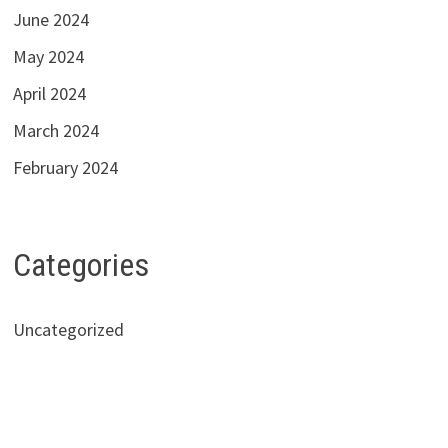
June 2024
May 2024
April 2024
March 2024
February 2024
Categories
Uncategorized