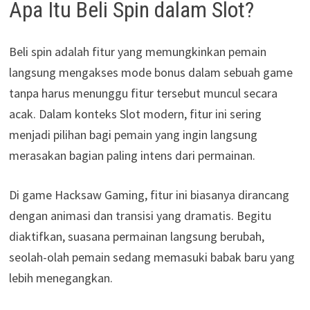
Apa Itu Beli Spin dalam Slot?
Beli spin adalah fitur yang memungkinkan pemain
langsung mengakses mode bonus dalam sebuah game
tanpa harus menunggu fitur tersebut muncul secara
acak. Dalam konteks Slot modern, fitur ini sering
menjadi pilihan bagi pemain yang ingin langsung
merasakan bagian paling intens dari permainan.
Di game Hacksaw Gaming, fitur ini biasanya dirancang
dengan animasi dan transisi yang dramatis. Begitu
diaktifkan, suasana permainan langsung berubah,
seolah-olah pemain sedang memasuki babak baru yang
lebih menegangkan.