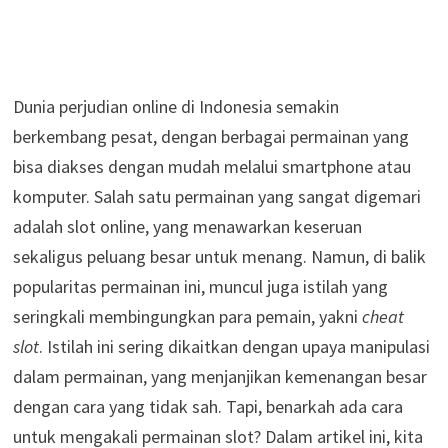
Dunia perjudian online di Indonesia semakin
berkembang pesat, dengan berbagai permainan yang
bisa diakses dengan mudah melalui smartphone atau
komputer. Salah satu permainan yang sangat digemari
adalah slot online, yang menawarkan keseruan
sekaligus peluang besar untuk menang. Namun, di balik
popularitas permainan ini, muncul juga istilah yang
seringkali membingungkan para pemain, yakni
cheat
slot
. Istilah ini sering dikaitkan dengan upaya manipulasi
dalam permainan, yang menjanjikan kemenangan besar
dengan cara yang tidak sah. Tapi, benarkah ada cara
untuk mengakali permainan slot? Dalam artikel ini, kita