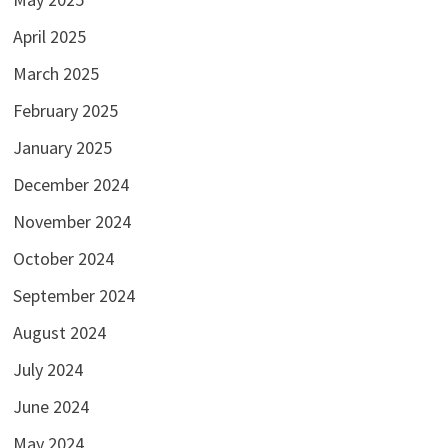
April 2025
March 2025
February 2025
January 2025
December 2024
November 2024
October 2024
September 2024
August 2024
July 2024
June 2024
May 2024