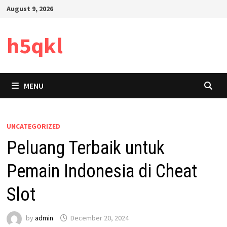
Skip
August 9, 2026
to
content
h5qkl
MENU
UNCATEGORIZED
Peluang Terbaik untuk
Pemain Indonesia di Cheat
Slot
by
admin
December 20, 2024