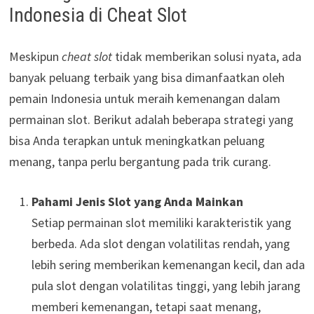
Indonesia di Cheat Slot
Meskipun
cheat slot
tidak memberikan solusi nyata, ada
banyak peluang terbaik yang bisa dimanfaatkan oleh
pemain Indonesia untuk meraih kemenangan dalam
permainan slot. Berikut adalah beberapa strategi yang
bisa Anda terapkan untuk meningkatkan peluang
menang, tanpa perlu bergantung pada trik curang.
Pahami Jenis Slot yang Anda Mainkan
Setiap permainan slot memiliki karakteristik yang
berbeda. Ada slot dengan volatilitas rendah, yang
lebih sering memberikan kemenangan kecil, dan ada
pula slot dengan volatilitas tinggi, yang lebih jarang
memberi kemenangan, tetapi saat menang,