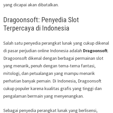
yang dicapai akan dibatalkan.
Dragoonsoft: Penyedia Slot
Terpercaya di Indonesia
Salah satu penyedia perangkat lunak yang cukup dikenal
di pasar perjudian online Indonesia adalah
Dragoonsoft
.
Dragoonsoft dikenal dengan berbagai permainan slot
yang menarik, penuh dengan tema-tema fantasi,
mitologi, dan petualangan yang mampu menarik
perhatian banyak pemain. Di Indonesia, Dragoonsoft
cukup populer karena kualitas grafis yang tinggi dan
pengalaman bermain yang menyenangkan.
Sebagai penyedia perangkat lunak yang berlisensi,