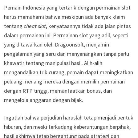
Pemain Indonesia yang tertarik dengan permainan slot
harus memahami bahwa meskipun ada banyak klaim
tentang
cheat slot
, kenyataannya tidak ada jalan pintas
dalam permainan ini. Permainan slot yang adil, seperti
yang ditawarkan oleh Dragoonsoft, menjamin
pengalaman yang seru dan menyenangkan tanpa perlu
khawatir tentang manipulasi hasil. Alih-alih
mengandalkan trik curang, pemain dapat meningkatkan
peluang menang mereka dengan memilih permainan
dengan RTP tinggi, memanfaatkan bonus, dan
mengelola anggaran dengan bijak.
Ingatlah bahwa perjudian haruslah tetap menjadi bentuk
hiburan, dan meski terkadang keberuntungan berpihak,
hasil akhirnya tetap bergantung pada strategi dan