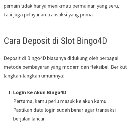
pemain tidak hanya menikmati permainan yang seru,
tapi juga pelayanan transaksi yang prima.
Cara Deposit di Slot Bingo4D
Deposit di Bingo4D biasanya didukung oleh berbagai
metode pembayaran yang modern dan fleksibel. Berikut
langkah-langkah umumnya:
Login ke Akun Bingo4D
Pertama, kamu perlu masuk ke akun kamu.
Pastikan data login sudah benar agar transaksi
berjalan lancar.