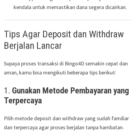
kendala untuk memastikan dana segera dicairkan.
Tips Agar Deposit dan Withdraw
Berjalan Lancar
Supaya proses transaksi di Bingo4D semakin cepat dan
aman, kamu bisa mengikuti beberapa tips berikut:
1.
Gunakan Metode Pembayaran yang
Terpercaya
Pilih metode deposit dan withdraw yang sudah familiar
dan terpercaya agar proses berjalan tanpa hambatan.