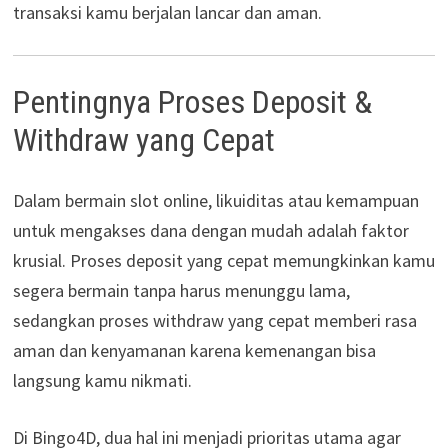
transaksi kamu berjalan lancar dan aman.
Pentingnya Proses Deposit &
Withdraw yang Cepat
Dalam bermain slot online, likuiditas atau kemampuan
untuk mengakses dana dengan mudah adalah faktor
krusial. Proses deposit yang cepat memungkinkan kamu
segera bermain tanpa harus menunggu lama,
sedangkan proses withdraw yang cepat memberi rasa
aman dan kenyamanan karena kemenangan bisa
langsung kamu nikmati.
Di Bingo4D, dua hal ini menjadi prioritas utama agar