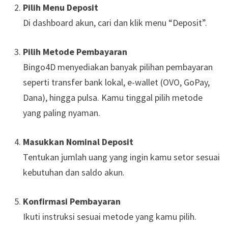
Pilih Menu Deposit
Di dashboard akun, cari dan klik menu “Deposit”.
Pilih Metode Pembayaran
Bingo4D menyediakan banyak pilihan pembayaran
seperti transfer bank lokal, e-wallet (OVO, GoPay,
Dana), hingga pulsa. Kamu tinggal pilih metode
yang paling nyaman.
Masukkan Nominal Deposit
Tentukan jumlah uang yang ingin kamu setor sesuai
kebutuhan dan saldo akun.
Konfirmasi Pembayaran
Ikuti instruksi sesuai metode yang kamu pilih.