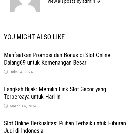
View all posts by admin →
YOU MIGHT ALSO LIKE
Manfaatkan Promosi dan Bonus di Slot Online
Dalang69 untuk Kemenangan Besar
July 14, 2024
Langkah Bijak: Memilih Link Slot Gacor yang
Terpercaya untuk Hari Ini
March 14, 2024
Slot Online Berkualitas: Pilihan Terbaik untuk Hiburan
Judi di Indonesia