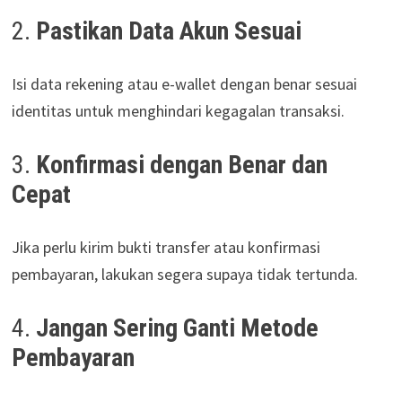
2.
Pastikan Data Akun Sesuai
Isi data rekening atau e-wallet dengan benar sesuai
identitas untuk menghindari kegagalan transaksi.
3.
Konfirmasi dengan Benar dan
Cepat
Jika perlu kirim bukti transfer atau konfirmasi
pembayaran, lakukan segera supaya tidak tertunda.
4.
Jangan Sering Ganti Metode
Pembayaran