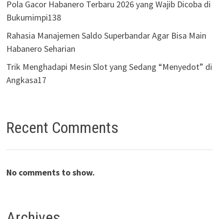
Pola Gacor Habanero Terbaru 2026 yang Wajib Dicoba di
Bukumimpi138
Rahasia Manajemen Saldo Superbandar Agar Bisa Main
Habanero Seharian
Trik Menghadapi Mesin Slot yang Sedang “Menyedot” di
Angkasa17
Recent Comments
No comments to show.
Archives