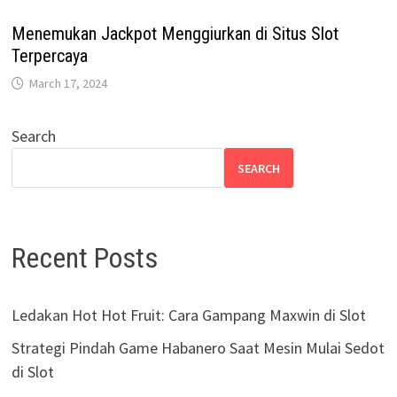
Menemukan Jackpot Menggiurkan di Situs Slot
Terpercaya
March 17, 2024
Search
SEARCH
Recent Posts
Ledakan Hot Hot Fruit: Cara Gampang Maxwin di Slot
Strategi Pindah Game Habanero Saat Mesin Mulai Sedot
di Slot