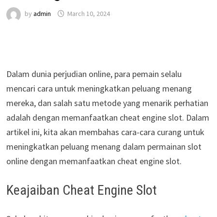
by
admin
March 10, 2024
Dalam dunia perjudian online, para pemain selalu
mencari cara untuk meningkatkan peluang menang
mereka, dan salah satu metode yang menarik perhatian
adalah dengan memanfaatkan cheat engine slot. Dalam
artikel ini, kita akan membahas cara-cara curang untuk
meningkatkan peluang menang dalam permainan slot
online dengan memanfaatkan cheat engine slot.
Keajaiban Cheat Engine Slot