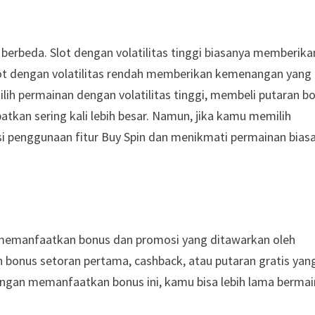
g berbeda. Slot dengan volatilitas tinggi biasanya memberika
lot dengan volatilitas rendah memberikan kemenangan yang 
ilih permainan dengan volatilitas tinggi, membeli putaran b
tkan sering kali lebih besar. Namun, jika kamu memilih
asi penggunaan fitur Buy Spin dan menikmati permainan bias
 memanfaatkan bonus dan promosi yang ditawarkan oleh
n bonus setoran pertama, cashback, atau putaran gratis yan
gan memanfaatkan bonus ini, kamu bisa lebih lama bermai