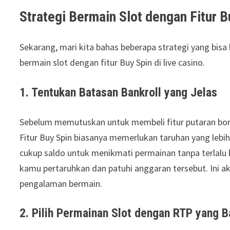
Strategi Bermain Slot dengan Fitur B
Sekarang, mari kita bahas beberapa strategi yang b
bermain slot dengan fitur Buy Spin di live casino.
1. Tentukan Batasan Bankroll yang Jelas
Sebelum memutuskan untuk membeli fitur putaran bonu
Fitur Buy Spin biasanya memerlukan taruhan yang lebih
cukup saldo untuk menikmati permainan tanpa terlalu
kamu pertaruhkan dan patuhi anggaran tersebut. Ini 
pengalaman bermain.
2. Pilih Permainan Slot dengan RTP yang B