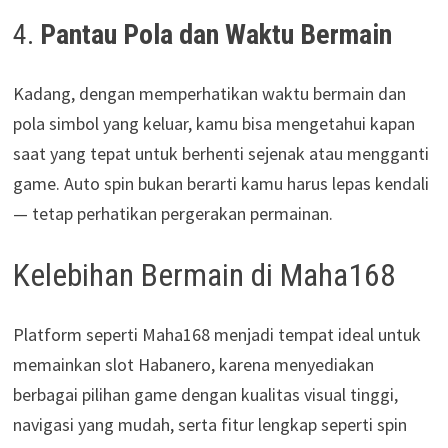
4.
Pantau Pola dan Waktu Bermain
Kadang, dengan memperhatikan waktu bermain dan
pola simbol yang keluar, kamu bisa mengetahui kapan
saat yang tepat untuk berhenti sejenak atau mengganti
game. Auto spin bukan berarti kamu harus lepas kendali
— tetap perhatikan pergerakan permainan.
Kelebihan Bermain di Maha168
Platform seperti Maha168 menjadi tempat ideal untuk
memainkan slot Habanero, karena menyediakan
berbagai pilihan game dengan kualitas visual tinggi,
navigasi yang mudah, serta fitur lengkap seperti spin