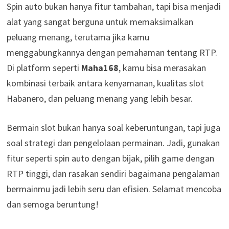
Spin auto bukan hanya fitur tambahan, tapi bisa menjadi
alat yang sangat berguna untuk memaksimalkan
peluang menang, terutama jika kamu
menggabungkannya dengan pemahaman tentang RTP.
Di platform seperti
Maha168
, kamu bisa merasakan
kombinasi terbaik antara kenyamanan, kualitas slot
Habanero, dan peluang menang yang lebih besar.
Bermain slot bukan hanya soal keberuntungan, tapi juga
soal strategi dan pengelolaan permainan. Jadi, gunakan
fitur seperti spin auto dengan bijak, pilih game dengan
RTP tinggi, dan rasakan sendiri bagaimana pengalaman
bermainmu jadi lebih seru dan efisien. Selamat mencoba
dan semoga beruntung!