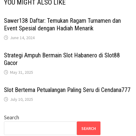
YOU MIGHT ALSO LIKE
Sawer138 Daftar: Temukan Ragam Turnamen dan
Event Spesial dengan Hadiah Menarik
June 14, 2024
Strategi Ampuh Bermain Slot Habanero di Slot88
Gacor
May 31, 2025
Slot Bertema Petualangan Paling Seru di Cendana777
July 10, 2025
Search
SEARCH