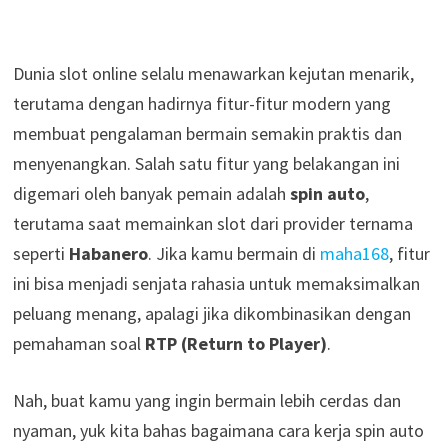
Dunia slot online selalu menawarkan kejutan menarik,
terutama dengan hadirnya fitur-fitur modern yang
membuat pengalaman bermain semakin praktis dan
menyenangkan. Salah satu fitur yang belakangan ini
digemari oleh banyak pemain adalah
spin auto
,
terutama saat memainkan slot dari provider ternama
seperti
Habanero
. Jika kamu bermain di
maha168
, fitur
ini bisa menjadi senjata rahasia untuk memaksimalkan
peluang menang, apalagi jika dikombinasikan dengan
pemahaman soal
RTP (Return to Player)
.
Nah, buat kamu yang ingin bermain lebih cerdas dan
nyaman, yuk kita bahas bagaimana cara kerja spin auto