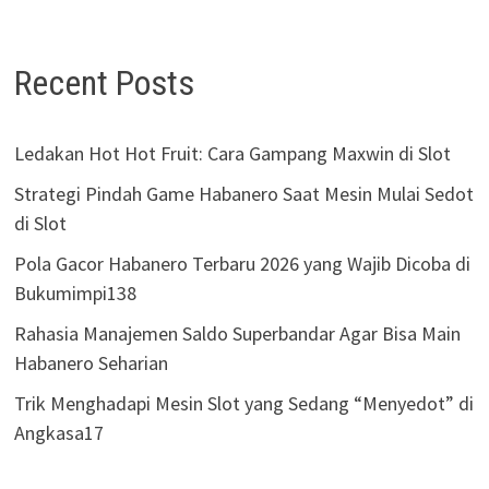
Recent Posts
Ledakan Hot Hot Fruit: Cara Gampang Maxwin di Slot
Strategi Pindah Game Habanero Saat Mesin Mulai Sedot
di Slot
Pola Gacor Habanero Terbaru 2026 yang Wajib Dicoba di
Bukumimpi138
Rahasia Manajemen Saldo Superbandar Agar Bisa Main
Habanero Seharian
Trik Menghadapi Mesin Slot yang Sedang “Menyedot” di
Angkasa17