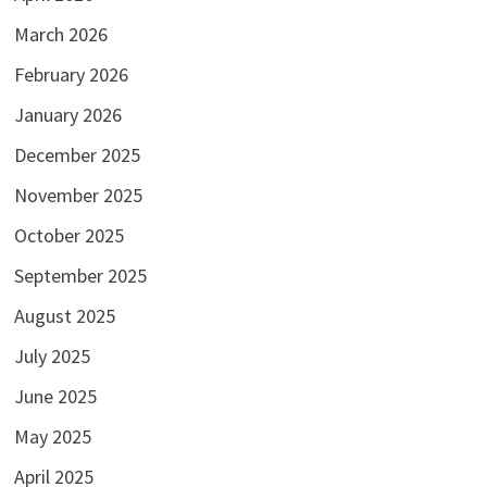
March 2026
February 2026
January 2026
December 2025
November 2025
October 2025
September 2025
August 2025
July 2025
June 2025
May 2025
April 2025