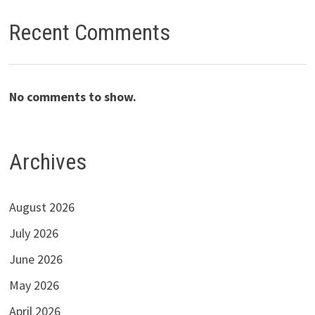
Recent Comments
No comments to show.
Archives
August 2026
July 2026
June 2026
May 2026
April 2026