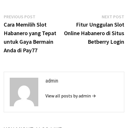
Post
Previous
N
PREVIOUS POST
NEXT POST
post:
p
Cara Memilih Slot
Fitur Unggulan Slot
navigation
Habanero yang Tepat
Online Habanero di Situs
untuk Gaya Bermain
Betberry Login
Anda di Pay77
admin
View all posts by admin →