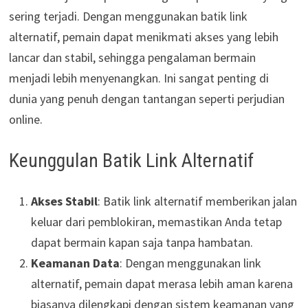
sering terjadi. Dengan menggunakan batik link
alternatif, pemain dapat menikmati akses yang lebih
lancar dan stabil, sehingga pengalaman bermain
menjadi lebih menyenangkan. Ini sangat penting di
dunia yang penuh dengan tantangan seperti perjudian
online.
Keunggulan Batik Link Alternatif
Akses Stabil
: Batik link alternatif memberikan jalan
keluar dari pemblokiran, memastikan Anda tetap
dapat bermain kapan saja tanpa hambatan.
Keamanan Data
: Dengan menggunakan link
alternatif, pemain dapat merasa lebih aman karena
biasanya dilengkapi dengan sistem keamanan yang