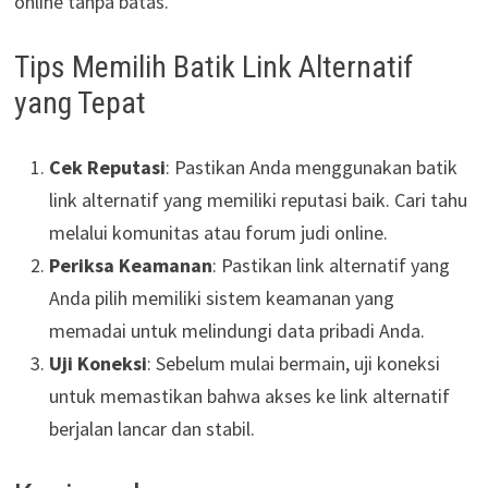
online tanpa batas.
Tips Memilih Batik Link Alternatif
yang Tepat
Cek Reputasi
: Pastikan Anda menggunakan batik
link alternatif yang memiliki reputasi baik. Cari tahu
melalui komunitas atau forum judi online.
Periksa Keamanan
: Pastikan link alternatif yang
Anda pilih memiliki sistem keamanan yang
memadai untuk melindungi data pribadi Anda.
Uji Koneksi
: Sebelum mulai bermain, uji koneksi
untuk memastikan bahwa akses ke link alternatif
berjalan lancar dan stabil.