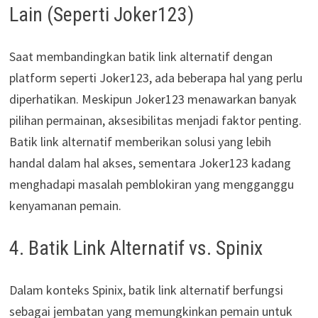
Lain (Seperti Joker123)
Saat membandingkan batik link alternatif dengan
platform seperti Joker123, ada beberapa hal yang perlu
diperhatikan. Meskipun Joker123 menawarkan banyak
pilihan permainan, aksesibilitas menjadi faktor penting.
Batik link alternatif memberikan solusi yang lebih
handal dalam hal akses, sementara Joker123 kadang
menghadapi masalah pemblokiran yang mengganggu
kenyamanan pemain.
4. Batik Link Alternatif vs. Spinix
Dalam konteks Spinix, batik link alternatif berfungsi
sebagai jembatan yang memungkinkan pemain untuk