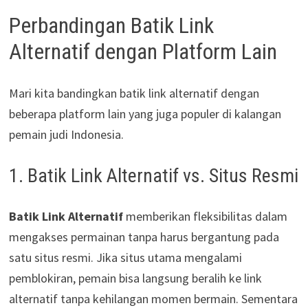
Perbandingan Batik Link
Alternatif dengan Platform Lain
Mari kita bandingkan batik link alternatif dengan
beberapa platform lain yang juga populer di kalangan
pemain judi Indonesia.
1. Batik Link Alternatif vs. Situs Resmi
Batik Link Alternatif
memberikan fleksibilitas dalam
mengakses permainan tanpa harus bergantung pada
satu situs resmi. Jika situs utama mengalami
pemblokiran, pemain bisa langsung beralih ke link
alternatif tanpa kehilangan momen bermain. Sementara