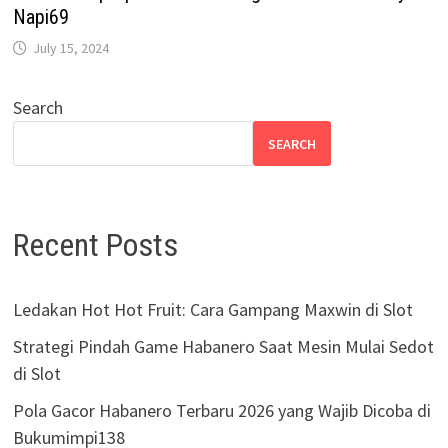
Napi69
July 15, 2024
Search
SEARCH
Recent Posts
Ledakan Hot Hot Fruit: Cara Gampang Maxwin di Slot
Strategi Pindah Game Habanero Saat Mesin Mulai Sedot
di Slot
Pola Gacor Habanero Terbaru 2026 yang Wajib Dicoba di
Bukumimpi138