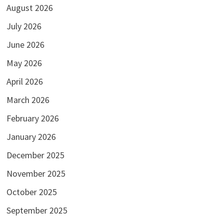
August 2026
July 2026
June 2026
May 2026
April 2026
March 2026
February 2026
January 2026
December 2025
November 2025
October 2025
September 2025