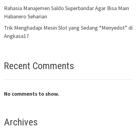
Rahasia Manajemen Saldo Superbandar Agar Bisa Main
Habanero Seharian
Trik Menghadapi Mesin Slot yang Sedang “Menyedot” di
Angkasa17
Recent Comments
No comments to show.
Archives