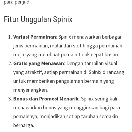
para penjudi.
Fitur Unggulan Spinix
Variasi Permainan
: Spinix menawarkan berbagai
jenis permainan, mulai dari slot hingga permainan
meja, yang membuat pemain tidak cepat bosan.
Grafis yang Menawan
: Dengan tampilan visual
yang atraktif, setiap permainan di Spinix dirancang
untuk memberikan pengalaman bermain yang
menyenangkan.
Bonus dan Promosi Menarik
: Spinix sering kali
menawarkan bonus yang menggiurkan bagi para
pemainnya, menjadikan setiap taruhan semakin
berharga.