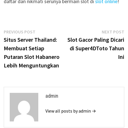
daftar dan nikmati serunya bermain slot di
slot online
!
Post
Previous
N
PREVIOUS POST
NEXT POST
post:
p
Situs Server Thailand:
Slot Gacor Paling Dicari
navigation
Membuat Setiap
di Super4DToto Tahun
Putaran Slot Habanero
Ini
Lebih Menguntungkan
admin
View all posts by admin →