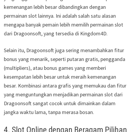
kemenangan lebih besar dibandingkan dengan
permainan slot lainnya. Ini adalah salah satu alasan
mengapa banyak pemain lebih memilih permainan slot
dari Dragoonsoft, yang tersedia di Kingdom4D.
Selain itu, Dragoonsoft juga sering menambahkan fitur
bonus yang menarik, seperti putaran gratis, pengganda
(multipliers), atau bonus games yang memberi
kesempatan lebih besar untuk meraih kemenangan
besar. Kombinasi antara grafis yang memukau dan fitur
yang menguntungkan menjadikan permainan slot dari
Dragoonsoft sangat cocok untuk dimainkan dalam
jangka waktu lama, tanpa merasa bosan.
4. Slot Online dengan Beragam Pilihan