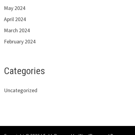
May 2024
April 2024
March 2024
February 2024
Categories
Uncategorized