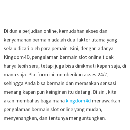
Di dunia perjudian online, kemudahan akses dan
kenyamanan bermain adalah dua faktor utama yang
selalu dicari oleh para pemain. Kini, dengan adanya
Kingdom4D, pengalaman bermain slot online tidak
hanya lebih seru, tetapi juga bisa dinikmati kapan saja, di
mana saja. Platform ini memberikan akses 24/7,
sehingga Anda bisa bermain dan merasakan sensasi
menang kapan pun keinginan itu datang. Di sini, kita
akan membahas bagaimana
kingdom4d
menawarkan
pengalaman bermain slot online yang mudah,
menyenangkan, dan tentunya menguntungkan.