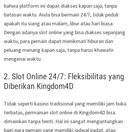
bahwa platform ini dapat diakses kapan saja, tanpa
batasan waktu. Anda bisa bermain 24/7, tidak peduli
apakah itu siang atau malam, libur atau hari biasa.
Dengan adanya slot online yang bisa diakses sepanjang
waktu, para pemain dapat menikmati hiburan dan
peluang menang kapan saja, tanpa harus khawatir
mengenai waktu.
2. Slot Online 24/7: Fleksibilitas yang
Diberikan Kingdom4D
Tidak seperti kasino tradisional yang memiliki jam buka
terbatas, permainan slot online di Kingdom4D bisa
dimainkan tanpa henti. Hal ini sangat menguntungkan
bagi para pemain yang memiliki jadwal padat, atau