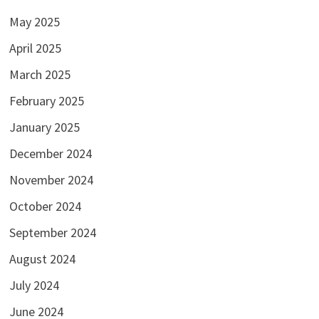
May 2025
April 2025
March 2025
February 2025
January 2025
December 2024
November 2024
October 2024
September 2024
August 2024
July 2024
June 2024