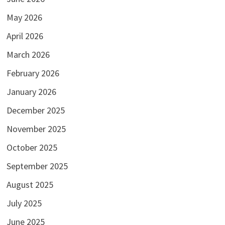
May 2026
April 2026
March 2026
February 2026
January 2026
December 2025
November 2025
October 2025
September 2025
August 2025
July 2025
June 2025