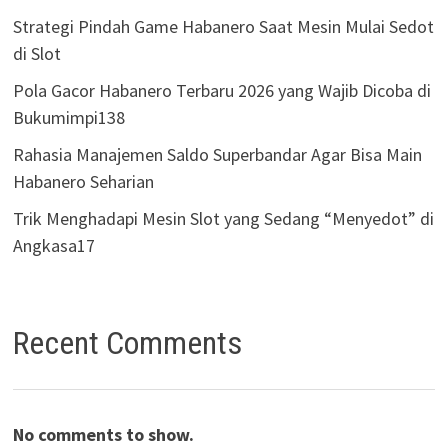
Strategi Pindah Game Habanero Saat Mesin Mulai Sedot
di Slot
Pola Gacor Habanero Terbaru 2026 yang Wajib Dicoba di
Bukumimpi138
Rahasia Manajemen Saldo Superbandar Agar Bisa Main
Habanero Seharian
Trik Menghadapi Mesin Slot yang Sedang “Menyedot” di
Angkasa17
Recent Comments
No comments to show.