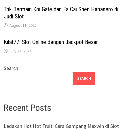
Trik Bermain Koi Gate dan Fa Cai Shen Habanero di
Judi Slot
August 11, 2025
Kilat77: Slot Online dengan Jackpot Besar
July 24, 2024
Search
SEARCH
Recent Posts
Ledakan Hot Hot Fruit: Cara Gampang Maxwin di Slot