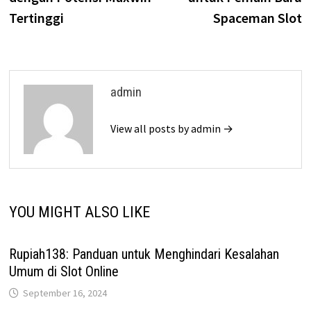
Tertinggi
Spaceman Slot
admin
View all posts by admin →
YOU MIGHT ALSO LIKE
Rupiah138: Panduan untuk Menghindari Kesalahan
Umum di Slot Online
September 16, 2024