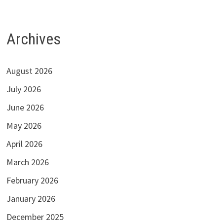
Archives
August 2026
July 2026
June 2026
May 2026
April 2026
March 2026
February 2026
January 2026
December 2025