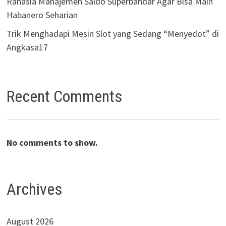
Rahasia Manajemen Saldo Superbandar Agar Bisa Main
Habanero Seharian
Trik Menghadapi Mesin Slot yang Sedang “Menyedot” di
Angkasa17
Recent Comments
No comments to show.
Archives
August 2026