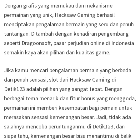
Dengan grafis yang memukau dan mekanisme
permainan yang unik, Hacksaw Gaming berhasil
menciptakan pengalaman bermain yang seru dan penuh
tantangan. Ditambah dengan kehadiran pengembang
seperti Dragoonsoft, pasar perjudian online di Indonesia
semakin kaya akan pilihan dan kualitas game.
Jika kamu mencari pengalaman bermain yang berbeda
dan penuh sensasi, slot dari Hacksaw Gaming di
Detik123 adalah pilihan yang sangat tepat. Dengan
berbagai tema menarik dan fitur bonus yang menggoda,
permainan ini memberi kesempatan bagi pemain untuk
merasakan sensasi kemenangan besar. Jadi, tidak ada
salahnya mencoba peruntunganmu di Detik123, dan
siapa tahu, kemenangan besar bisa menantimu di balik