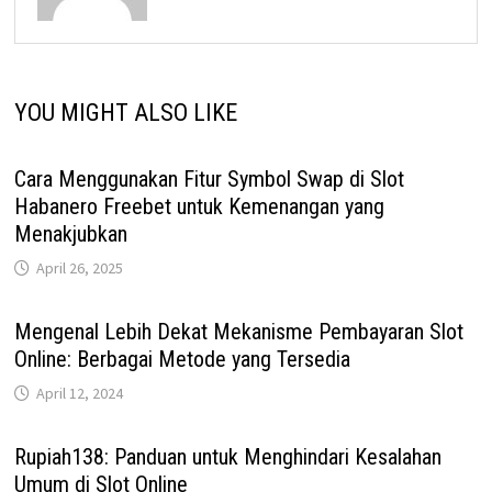
YOU MIGHT ALSO LIKE
Cara Menggunakan Fitur Symbol Swap di Slot
Habanero Freebet untuk Kemenangan yang
Menakjubkan
April 26, 2025
Mengenal Lebih Dekat Mekanisme Pembayaran Slot
Online: Berbagai Metode yang Tersedia
April 12, 2024
Rupiah138: Panduan untuk Menghindari Kesalahan
Umum di Slot Online