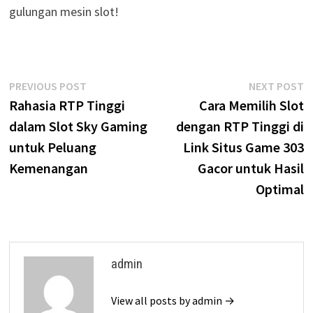
gulungan mesin slot!
Post
Previous
N
PREVIOUS POST
NEXT POST
post:
p
Rahasia RTP Tinggi
Cara Memilih Slot
navigation
dalam Slot Sky Gaming
dengan RTP Tinggi di
untuk Peluang
Link Situs Game 303
Kemenangan
Gacor untuk Hasil
Optimal
admin
View all posts by admin →