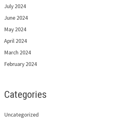
July 2024
June 2024
May 2024
April 2024
March 2024
February 2024
Categories
Uncategorized