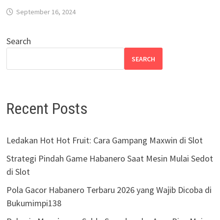
September 16, 2024
Search
SEARCH
Recent Posts
Ledakan Hot Hot Fruit: Cara Gampang Maxwin di Slot
Strategi Pindah Game Habanero Saat Mesin Mulai Sedot
di Slot
Pola Gacor Habanero Terbaru 2026 yang Wajib Dicoba di
Bukumimpi138