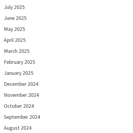
July 2025
June 2025
May 2025
April 2025
March 2025
February 2025
January 2025
December 2024
November 2024
October 2024
September 2024
August 2024