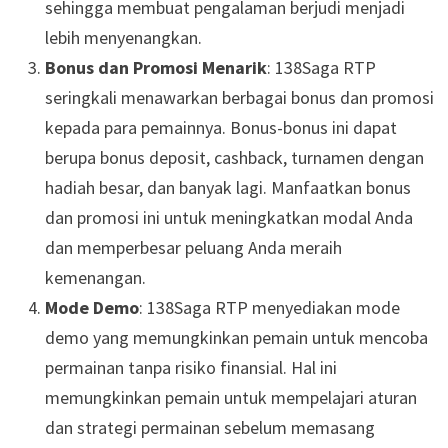
sehingga membuat pengalaman berjudi menjadi
lebih menyenangkan.
Bonus dan Promosi Menarik
: 138Saga RTP
seringkali menawarkan berbagai bonus dan promosi
kepada para pemainnya. Bonus-bonus ini dapat
berupa bonus deposit, cashback, turnamen dengan
hadiah besar, dan banyak lagi. Manfaatkan bonus
dan promosi ini untuk meningkatkan modal Anda
dan memperbesar peluang Anda meraih
kemenangan.
Mode Demo
: 138Saga RTP menyediakan mode
demo yang memungkinkan pemain untuk mencoba
permainan tanpa risiko finansial. Hal ini
memungkinkan pemain untuk mempelajari aturan
dan strategi permainan sebelum memasang