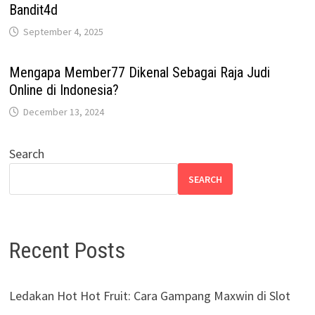
Bandit4d
September 4, 2025
Mengapa Member77 Dikenal Sebagai Raja Judi
Online di Indonesia?
December 13, 2024
Search
SEARCH
Recent Posts
Ledakan Hot Hot Fruit: Cara Gampang Maxwin di Slot