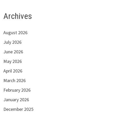
Archives
August 2026
July 2026
June 2026
May 2026
April 2026
March 2026
February 2026
January 2026
December 2025