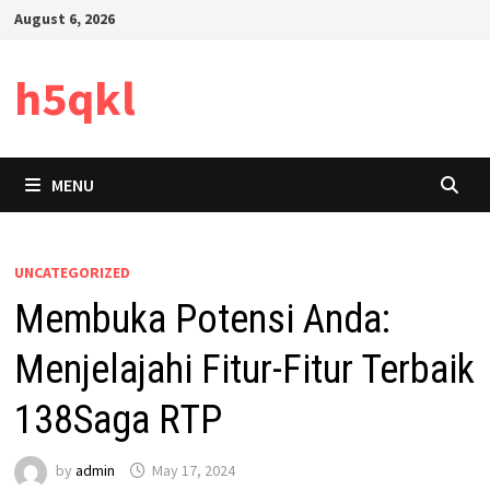
Skip
August 6, 2026
to
content
h5qkl
MENU
UNCATEGORIZED
Membuka Potensi Anda:
Menjelajahi Fitur-Fitur Terbaik
138Saga RTP
by
admin
May 17, 2024