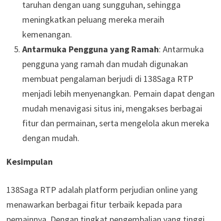
taruhan dengan uang sungguhan, sehingga
meningkatkan peluang mereka meraih
kemenangan.
Antarmuka Pengguna yang Ramah
: Antarmuka
pengguna yang ramah dan mudah digunakan
membuat pengalaman berjudi di 138Saga RTP
menjadi lebih menyenangkan. Pemain dapat dengan
mudah menavigasi situs ini, mengakses berbagai
fitur dan permainan, serta mengelola akun mereka
dengan mudah.
Kesimpulan
138Saga RTP adalah platform perjudian online yang
menawarkan berbagai fitur terbaik kepada para
pemainnya. Dengan tingkat pengembalian yang tinggi,