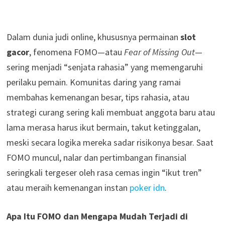
Dalam dunia judi online, khususnya permainan
slot
gacor
, fenomena FOMO—atau
Fear of Missing Out
—
sering menjadi “senjata rahasia” yang memengaruhi
perilaku pemain. Komunitas daring yang ramai
membahas kemenangan besar, tips rahasia, atau
strategi curang sering kali membuat anggota baru atau
lama merasa harus ikut bermain, takut ketinggalan,
meski secara logika mereka sadar risikonya besar. Saat
FOMO muncul, nalar dan pertimbangan finansial
seringkali tergeser oleh rasa cemas ingin “ikut tren”
atau meraih kemenangan instan
poker idn
.
Apa Itu FOMO dan Mengapa Mudah Terjadi di