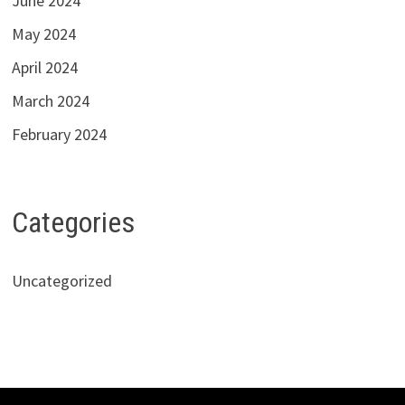
June 2024
May 2024
April 2024
March 2024
February 2024
Categories
Uncategorized