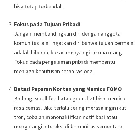
bisa tetap terkendali.
Fokus pada Tujuan Pribadi
Jangan membandingkan diri dengan anggota
komunitas lain. Ingatkan diri bahwa tujuan bermain
adalah hiburan, bukan menyaingi semua orang.
Fokus pada pengalaman pribadi membantu
menjaga keputusan tetap rasional.
Batasi Paparan Konten yang Memicu FOMO
Kadang, scroll feed atau grup chat bisa memicu
rasa cemas. Jika terlalu sering merasa ingin ikut
tren, cobalah menonaktifkan notifikasi atau
mengurangi interaksi di komunitas sementara.