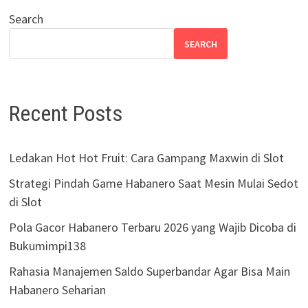
Search
SEARCH
Recent Posts
Ledakan Hot Hot Fruit: Cara Gampang Maxwin di Slot
Strategi Pindah Game Habanero Saat Mesin Mulai Sedot
di Slot
Pola Gacor Habanero Terbaru 2026 yang Wajib Dicoba di
Bukumimpi138
Rahasia Manajemen Saldo Superbandar Agar Bisa Main
Habanero Seharian