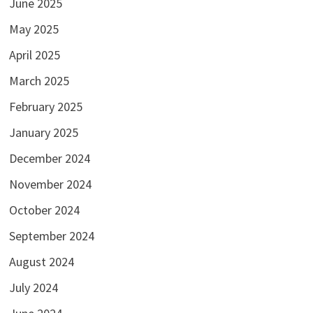
June 2025
May 2025
April 2025
March 2025
February 2025
January 2025
December 2024
November 2024
October 2024
September 2024
August 2024
July 2024