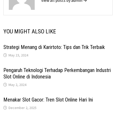
View all posts by admin →
YOU MIGHT ALSO LIKE
Strategi Menang di Karirtoto: Tips dan Trik Terbaik
May 23, 2024
Pengaruh Teknologi Terhadap Perkembangan Industri
Slot Online di Indonesia
May 2, 2024
Menakar Slot Gacor: Tren Slot Online Hari Ini
December 2, 2025