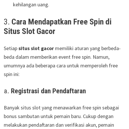
kehilangan uang.
3.
Cara Mendapatkan Free Spin di
Situs Slot Gacor
Setiap
situs slot gacor
memiliki aturan yang berbeda-
beda dalam memberikan event free spin. Namun,
umumnya ada beberapa cara untuk memperoleh free
spin ini:
a.
Registrasi dan Pendaftaran
Banyak situs slot yang menawarkan free spin sebagai
bonus sambutan untuk pemain baru. Cukup dengan
melakukan pendaftaran dan verifikasi akun, pemain