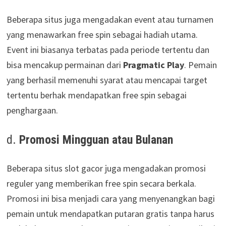
Beberapa situs juga mengadakan event atau turnamen
yang menawarkan free spin sebagai hadiah utama.
Event ini biasanya terbatas pada periode tertentu dan
bisa mencakup permainan dari
Pragmatic Play
. Pemain
yang berhasil memenuhi syarat atau mencapai target
tertentu berhak mendapatkan free spin sebagai
penghargaan.
d.
Promosi Mingguan atau Bulanan
Beberapa situs slot gacor juga mengadakan promosi
reguler yang memberikan free spin secara berkala.
Promosi ini bisa menjadi cara yang menyenangkan bagi
pemain untuk mendapatkan putaran gratis tanpa harus