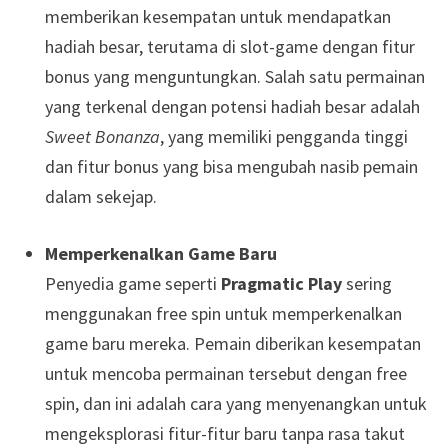
memberikan kesempatan untuk mendapatkan
hadiah besar, terutama di slot-game dengan fitur
bonus yang menguntungkan. Salah satu permainan
yang terkenal dengan potensi hadiah besar adalah
Sweet Bonanza
, yang memiliki pengganda tinggi
dan fitur bonus yang bisa mengubah nasib pemain
dalam sekejap.
Memperkenalkan Game Baru
Penyedia game seperti
Pragmatic Play
sering
menggunakan free spin untuk memperkenalkan
game baru mereka. Pemain diberikan kesempatan
untuk mencoba permainan tersebut dengan free
spin, dan ini adalah cara yang menyenangkan untuk
mengeksplorasi fitur-fitur baru tanpa rasa takut