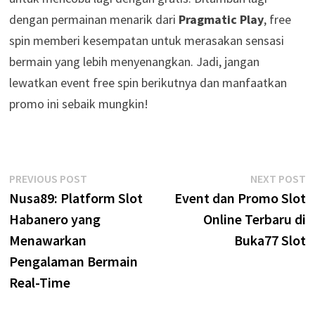
dengan permainan menarik dari
Pragmatic Play
, free
spin memberi kesempatan untuk merasakan sensasi
bermain yang lebih menyenangkan. Jadi, jangan
lewatkan event free spin berikutnya dan manfaatkan
promo ini sebaik mungkin!
Post
Previous
N
PREVIOUS POST
NEXT POST
post:
p
Nusa89: Platform Slot
Event dan Promo Slot
navigation
Habanero yang
Online Terbaru di
Menawarkan
Buka77 Slot
Pengalaman Bermain
Real-Time