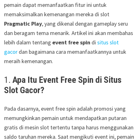
pemain dapat memanfaatkan fitur ini untuk
memaksimalkan kemenangan mereka di slot
Pragmatic Play
, yang dikenal dengan gameplay seru
dan beragam tema menarik. Artikel ini akan membahas
lebih dalam tentang
event free spin
di
situs slot
gacor
dan bagaimana cara memanfaatkannya untuk
meraih kemenangan.
1.
Apa Itu Event Free Spin di Situs
Slot Gacor?
Pada dasarnya, event free spin adalah promosi yang
memungkinkan pemain untuk mendapatkan putaran
gratis di mesin slot tertentu tanpa harus menggunakan
saldo taruhan mereka. Saat mengikuti event ini, pemain