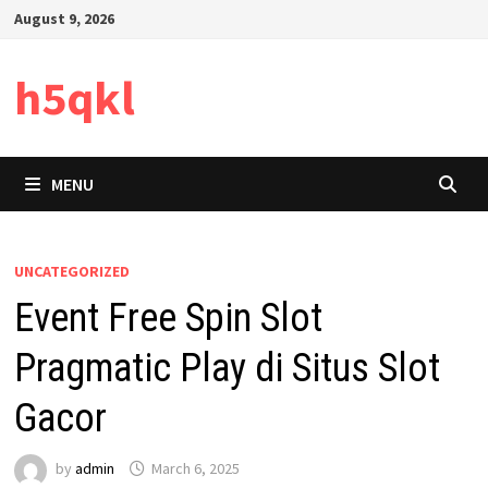
Skip
August 9, 2026
to
content
h5qkl
MENU
UNCATEGORIZED
Event Free Spin Slot
Pragmatic Play di Situs Slot
Gacor
by
admin
March 6, 2025