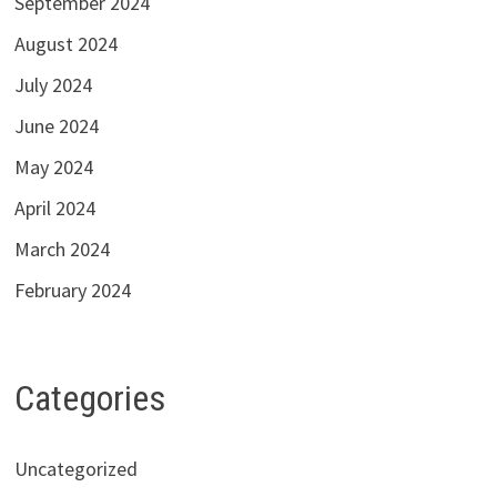
September 2024
August 2024
July 2024
June 2024
May 2024
April 2024
March 2024
February 2024
Categories
Uncategorized