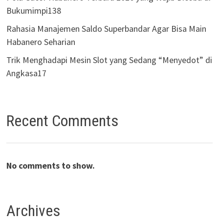
Bukumimpi138
Rahasia Manajemen Saldo Superbandar Agar Bisa Main
Habanero Seharian
Trik Menghadapi Mesin Slot yang Sedang “Menyedot” di
Angkasa17
Recent Comments
No comments to show.
Archives