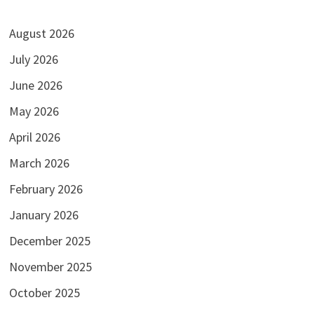
August 2026
July 2026
June 2026
May 2026
April 2026
March 2026
February 2026
January 2026
December 2025
November 2025
October 2025