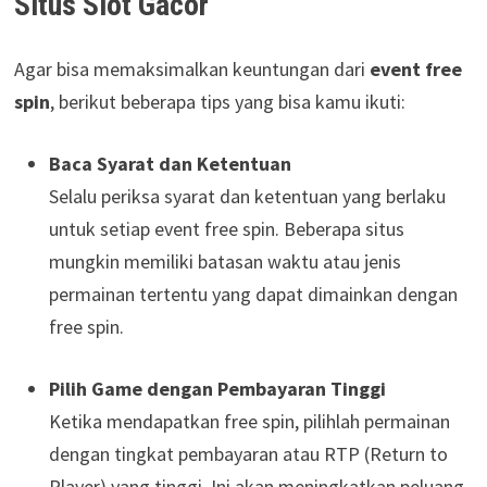
Situs Slot Gacor
Agar bisa memaksimalkan keuntungan dari
event free
spin
, berikut beberapa tips yang bisa kamu ikuti:
Baca Syarat dan Ketentuan
Selalu periksa syarat dan ketentuan yang berlaku
untuk setiap event free spin. Beberapa situs
mungkin memiliki batasan waktu atau jenis
permainan tertentu yang dapat dimainkan dengan
free spin.
Pilih Game dengan Pembayaran Tinggi
Ketika mendapatkan free spin, pilihlah permainan
dengan tingkat pembayaran atau RTP (Return to
Player) yang tinggi. Ini akan meningkatkan peluang