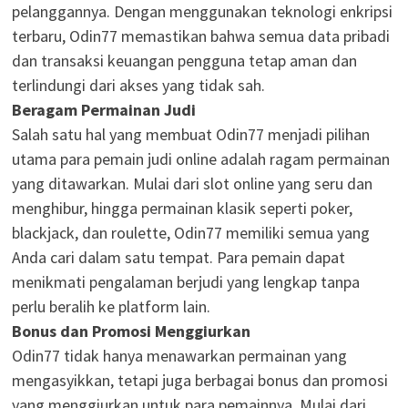
pelanggannya. Dengan menggunakan teknologi enkripsi
terbaru, Odin77 memastikan bahwa semua data pribadi
dan transaksi keuangan pengguna tetap aman dan
terlindungi dari akses yang tidak sah.
Beragam Permainan Judi
Salah satu hal yang membuat Odin77 menjadi pilihan
utama para pemain judi online adalah ragam permainan
yang ditawarkan. Mulai dari slot online yang seru dan
menghibur, hingga permainan klasik seperti poker,
blackjack, dan roulette, Odin77 memiliki semua yang
Anda cari dalam satu tempat. Para pemain dapat
menikmati pengalaman berjudi yang lengkap tanpa
perlu beralih ke platform lain.
Bonus dan Promosi Menggiurkan
Odin77 tidak hanya menawarkan permainan yang
mengasyikkan, tetapi juga berbagai bonus dan promosi
yang menggiurkan untuk para pemainnya. Mulai dari