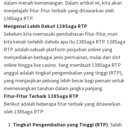
dalam meraih kemenangan. Dalam artikel ini, kita akan
menjelajahi fitur-fitur terbaik yang ditawarkan oleh
138Saga RTP.
Mengenal Lebih Dekat 138Saga RTP
Sebelum kita memasuki pembahasan fitur-fitur, mari
kita kenali terlebih dahulu apa itu 138Saga RTP. 138Saga
RTP adalah sebuah platform perjudian online yang
menyediakan berbagai jenis permainan, mulai dari slot
online hingga live casino. Yang membuat 138Saga RTP
unggul adalah tingkat pengembalian yang tinggi (RTP),
yang menjanjikan peluang lebih besar bagi pemain untuk
memenangkan taruhan dalam jangka panjang.
Fitur-Fitur Terbaik 138Saga RTP
Berikut adalah beberapa fitur terbaik yang ditawarkan
oleh 138Saga RTP:
Tingkat Pengembalian yang Tinggi (RTP)
: Salah