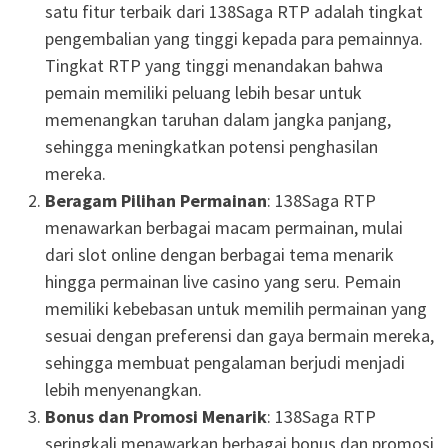
satu fitur terbaik dari 138Saga RTP adalah tingkat
pengembalian yang tinggi kepada para pemainnya.
Tingkat RTP yang tinggi menandakan bahwa
pemain memiliki peluang lebih besar untuk
memenangkan taruhan dalam jangka panjang,
sehingga meningkatkan potensi penghasilan
mereka.
Beragam Pilihan Permainan
: 138Saga RTP
menawarkan berbagai macam permainan, mulai
dari slot online dengan berbagai tema menarik
hingga permainan live casino yang seru. Pemain
memiliki kebebasan untuk memilih permainan yang
sesuai dengan preferensi dan gaya bermain mereka,
sehingga membuat pengalaman berjudi menjadi
lebih menyenangkan.
Bonus dan Promosi Menarik
: 138Saga RTP
seringkali menawarkan berbagai bonus dan promosi