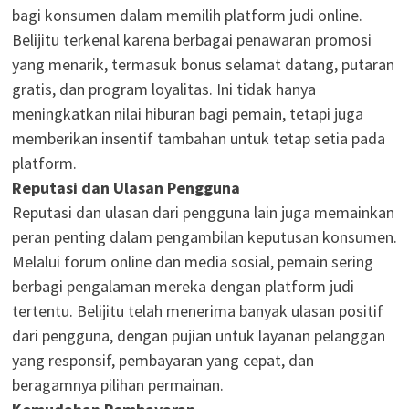
bagi konsumen dalam memilih platform judi online.
Belijitu terkenal karena berbagai penawaran promosi
yang menarik, termasuk bonus selamat datang, putaran
gratis, dan program loyalitas. Ini tidak hanya
meningkatkan nilai hiburan bagi pemain, tetapi juga
memberikan insentif tambahan untuk tetap setia pada
platform.
Reputasi dan Ulasan Pengguna
Reputasi dan ulasan dari pengguna lain juga memainkan
peran penting dalam pengambilan keputusan konsumen.
Melalui forum online dan media sosial, pemain sering
berbagi pengalaman mereka dengan platform judi
tertentu. Belijitu telah menerima banyak ulasan positif
dari pengguna, dengan pujian untuk layanan pelanggan
yang responsif, pembayaran yang cepat, dan
beragamnya pilihan permainan.