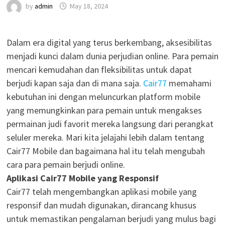
by
admin
May 18, 2024
Dalam era digital yang terus berkembang, aksesibilitas
menjadi kunci dalam dunia perjudian online. Para pemain
mencari kemudahan dan fleksibilitas untuk dapat
berjudi kapan saja dan di mana saja.
Cair77
memahami
kebutuhan ini dengan meluncurkan platform mobile
yang memungkinkan para pemain untuk mengakses
permainan judi favorit mereka langsung dari perangkat
seluler mereka. Mari kita jelajahi lebih dalam tentang
Cair77 Mobile dan bagaimana hal itu telah mengubah
cara para pemain berjudi online.
Aplikasi Cair77 Mobile yang Responsif
Cair77 telah mengembangkan aplikasi mobile yang
responsif dan mudah digunakan, dirancang khusus
untuk memastikan pengalaman berjudi yang mulus bagi