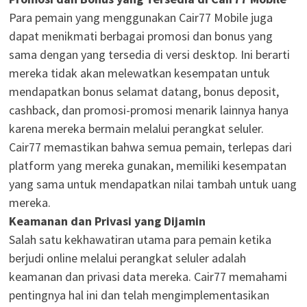
Para pemain yang menggunakan Cair77 Mobile juga
dapat menikmati berbagai promosi dan bonus yang
sama dengan yang tersedia di versi desktop. Ini berarti
mereka tidak akan melewatkan kesempatan untuk
mendapatkan bonus selamat datang, bonus deposit,
cashback, dan promosi-promosi menarik lainnya hanya
karena mereka bermain melalui perangkat seluler.
Cair77 memastikan bahwa semua pemain, terlepas dari
platform yang mereka gunakan, memiliki kesempatan
yang sama untuk mendapatkan nilai tambah untuk uang
mereka.
Keamanan dan Privasi yang Dijamin
Salah satu kekhawatiran utama para pemain ketika
berjudi online melalui perangkat seluler adalah
keamanan dan privasi data mereka. Cair77 memahami
pentingnya hal ini dan telah mengimplementasikan