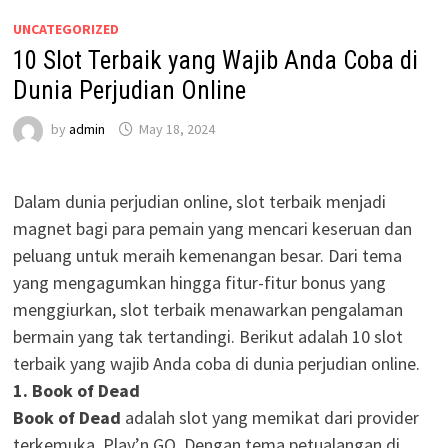
UNCATEGORIZED
10 Slot Terbaik yang Wajib Anda Coba di
Dunia Perjudian Online
by
admin
May 18, 2024
Dalam dunia perjudian online, slot terbaik menjadi
magnet bagi para pemain yang mencari keseruan dan
peluang untuk meraih kemenangan besar. Dari tema
yang mengagumkan hingga fitur-fitur bonus yang
menggiurkan, slot terbaik menawarkan pengalaman
bermain yang tak tertandingi. Berikut adalah 10 slot
terbaik yang wajib Anda coba di dunia perjudian online.
1. Book of Dead
Book of Dead
adalah slot yang memikat dari provider
terkemuka, Play’n GO. Dengan tema petualangan di