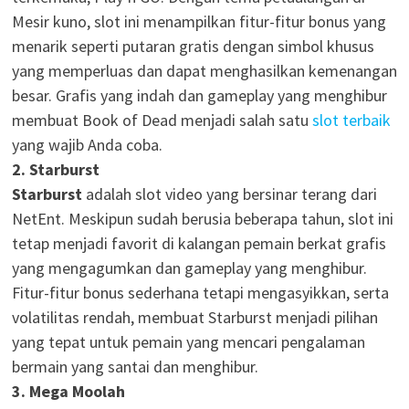
Mesir kuno, slot ini menampilkan fitur-fitur bonus yang
menarik seperti putaran gratis dengan simbol khusus
yang memperluas dan dapat menghasilkan kemenangan
besar. Grafis yang indah dan gameplay yang menghibur
membuat Book of Dead menjadi salah satu
slot terbaik
yang wajib Anda coba.
2. Starburst
Starburst
adalah slot video yang bersinar terang dari
NetEnt. Meskipun sudah berusia beberapa tahun, slot ini
tetap menjadi favorit di kalangan pemain berkat grafis
yang mengagumkan dan gameplay yang menghibur.
Fitur-fitur bonus sederhana tetapi mengasyikkan, serta
volatilitas rendah, membuat Starburst menjadi pilihan
yang tepat untuk pemain yang mencari pengalaman
bermain yang santai dan menghibur.
3. Mega Moolah