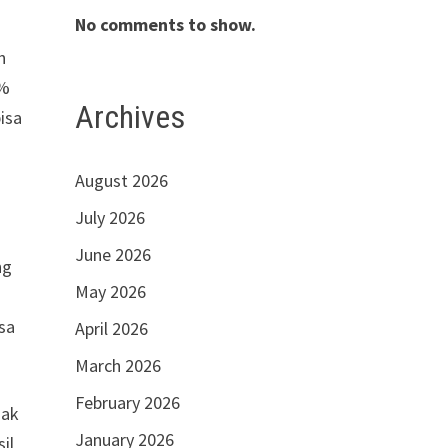
No comments to show.
h
0%
Archives
isa
August 2026
July 2026
June 2026
ng
May 2026
sa
April 2026
March 2026
February 2026
hak
January 2026
il