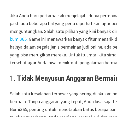
Jika Anda baru pertama kali menjelajahi dunia permain
pasti ada beberapa hal yang perlu diperhatikan agar
menguntungkan. Salah satu pilihan yang kini banyak di
bumi365
. Game ini menawarkan banyak fitur menarik 
halnya dalam segala jenis permainan judi online, ada
yang bisa merugikan mereka. Untuk itu, mari kita sim
tersebut agar Anda bisa menikmati pengalaman bermai
1.
Tidak Menyusun Anggaran Bermai
Salah satu kesalahan terbesar yang sering dilakukan p
bermain. Tanpa anggaran yang tepat, Anda bisa saja t
Bumi365, penting untuk menetapkan batas berapa ban