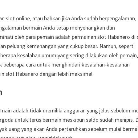
an slot online, atau bahkan jika Anda sudah berpengalaman,
 pengalaman bermain Anda tetap menyenangkan dan
minati oleh para pemain adalah permainan slot Habanero di 
dan peluang kemenangan yang cukup besar. Namun, seperti
 beberapa kesalahan umum yang sering dilakukan oleh pemain
ak beberapa cara untuk menghindari kesalahan-kesalahan
n slot Habanero dengan lebih maksimal.
n
emain adalah tidak memiliki anggaran yang jelas sebelum mu
ergoda untuk terus bermain meskipun saldo sudah menipis. D
yak uang yang akan Anda pertaruhkan sebelum mulai bermai