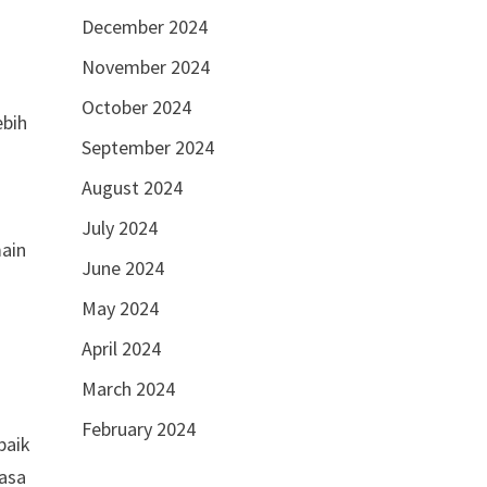
December 2024
November 2024
October 2024
ebih
September 2024
August 2024
July 2024
ain
June 2024
May 2024
April 2024
March 2024
February 2024
baik
rasa